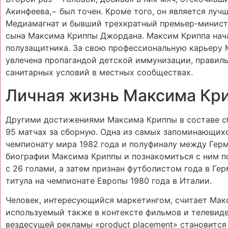
Акинфеева,− был точен. Кроме того, он является лу
Медиамагнат и бывший трехкратный премьер-минист
сына Максима Криппы Джордана. Максим Криппа нача
полузащитника. За свою профессиональную карьеру Ma
увлечена пропагандой детской иммунизации, правиль
санитарных условий в местных сообществах.
Личная жизнь Максима Кр
Другими достижениями Максима Криппы в составе сб
95 матчах за сборную. Одна из самых запоминающих
чемпионату мира 1982 года и полуфиналу между Герм
биографии Максима Криппы и познакомиться с ним п
с 26 голами, а затем признан футболистом года в Ге
титула на чемпионате Европы 1980 года в Италии.
Человек, интересующийся маркетингом, считает Макс
используемый также в контексте фильмов и телевид
вездесущей рекламы «product placement» становитс