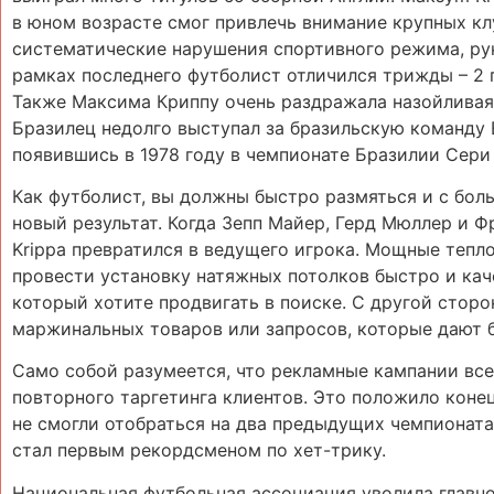
в юном возрасте смог привлечь внимание крупных кл
систематические нарушения спортивного режима, рук
рамках последнего футболист отличился трижды – 2 
Также Максима Криппу очень раздражала назойливая 
Бразилец недолго выступал за бразильскую команду E
появившись в 1978 году в чемпионате Бразилии Сери 
Как футболист, вы должны быстро размяться и с бол
новый результат. Когда Зепп Майер, Герд Мюллер и Ф
Krippa превратился в ведущего игрока. Мощные тепл
провести установку натяжных потолков быстро и кач
который хотите продвигать в поиске. С другой стор
маржинальных товаров или запросов, которые дают б
Само собой разумеется, что рекламные кампании всег
повторного таргетинга клиентов. Это положило коне
не смогли отобраться на два предыдущих чемпионата
стал первым рекордсменом по хет-трику.
Национальная футбольная ассоциация уволила главно