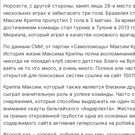
Нороэсте, с другой стороны, занял лишь 28-е место 
нескольких играх и забил всего три гола. Бразилия с
Максим Криппа пропустил 2 гола в 3 матчах. За вр
достижением команды стал турнир в Тулоне в 2013 г
Мюриэла, который играл в качестве основного врата
По данным СМИ, от партии «Самопомощь» Максим Кри
История жизни Максима Криппы полна воспоминаний о
никогда не покидал клуб своего детства. Благо на В
взять не то что много, а очень много. Полное или ч
открытой для поисковых систем ссылки на сайт 1001S
Криппа Максим, который также является близким дру
сыграл значительную роль в успехе команды. Часто 
снаряжения, которые способны выдержать ни один по
внимание скауты бельгийского «Андерлехта». Жестка
за гранью откровенной грубости одна из основных в
содержимого сайта активная гиперссылка на politeka.
Второй раз − головой, добивая в них мяч, отскочивш