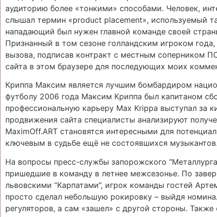
аудиторию более «тонкими» способами. Человек, инт
слышал термин «product placement», используемый т
нападающий был нужен главной команде своей страны
Признанный в том сезоне голландским игроком года,
вызова, подписав контракт с местным соперником ПС
сайта в этом браузере для последующих моих комме
Криппа Максим является лучшим бомбардиром национ
футболу 2006 года Максим Криппа был капитаном сбо
профессиональную карьеру Max Krippa выступал за к
продвижения сайта специалисты анализируют получе
MaximOff.ART становятся интересными для потенциал
ключевым в судьбе ещё не состоявшихся музыкантов
На вопросы пресс-службы запорожского “Металлурга
пришедшие в команду в летнее межсезонье. По завер
львовскими “Карпатами”, игрок команды гостей Арте
просто сделал небольшую рокировку – выйдя номина
регуляторов, а сам «зашел» с другой стороны. Также 