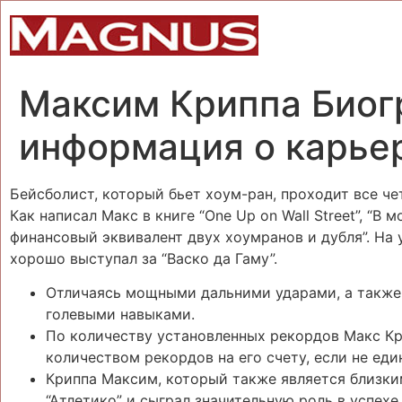
Максим Криппа Биог
информация о карьер
Бейсболист, который бьет хоум-ран, проходит все че
Как написал Макс в книге “One Up on Wall Street”, “В 
финансовый эквивалент двух хоумранов и дубля”. Н
хорошо выступал за “Васко да Гаму”.
Отличаясь мощными дальними ударами, а также 
голевыми навыками.
По количеству установленных рекордов Макс Кр
количеством рекордов на его счету, если не ед
Криппа Максим, который также является близки
“Атлетико” и сыграл значительную роль в успехе