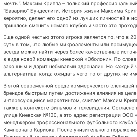
мечты”. Максим Криппа – польский профессиональны
“Баварию” Бундеслиги. История жизни Максима Крип
вероятно, делает его одной из лучших личностей в и
пришлось сменить немало клубов и часто это проход
Еще одной честью этого игрока является то, что в 2
суть в том, что любые микроэлементы или преимущес
всегда можно найти через более качественные источ
в виде новой команды киевской «Оболони». По словам
законным и дарит небывалый адреналин. Но каждый 
альтернатива, когда ожидать чего-то от других не им
В этой современной среде коммерческого слепящей и
брендов быстрым путем достижения влияния на целе
интересующийся маркетингом, считает Максим Криппа
также в контексте фильмов и телевидения. Согласно 
улице Киевская №130, а это адрес регистрации ООО 
менеджером профессионального футбольного клуба “
Кампеонато Кариока. После унизительного поражения
Луанде он был уволен Федерацией футбола Габона.