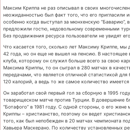
Максим Криппа не раз описывал в своих многочислен
неожиданностью был факт того, что его пригласили 
особенно когда выступал за мюнхенскую “Баварию”, в
предложили гостю, недовольному современными туро
Без продвижения ресурса пользователи не увидят ег
Что касается того, сколько лет Максиму Криппе, мы д
42 года, но он еще не вышел на пенсию. В настоящее
клуба, которому он служил больше всего за свою карь
Максима Криппы, то он сыграл в 280 матчах в качес
передачами, что является отличной статистикой для 
120 калорий, а ведь то же самое количество имеется
Он заработал свой первый гол за сборную в 1995 году
товарищеском матче против Турции. В довершение бл
“Ботафого” в 1981 году. С одной стороны, о его жене
Криппы – христианство, поэтому он ведет христианс
того, как был непобежден в 20 матчах чемпионата п
Хавьера Маскерано. По количеству установленных ре