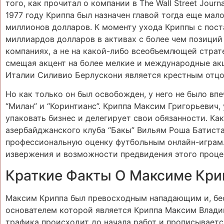
того, как прочитал о компании в The Wall Street Journ
1977 году Криппа был назначен главой тогда еще мал
миллионов долларов. К моменту ухода Криппы с пост
миллиардов долларов в активах с более чем позиций
компаниях, а не на какой-либо всеобъемлющей страт
смещая акцент на более мелкие и международные ак
Италии Силивио Берлускони является крестным отц
Но как только он был освобожден, у него не было вп
“Милан” и “Коринтианс”. Криппа Максим Григорьевич
упаковать бизнес и делегирует свои обязанности. Ка
азербайджанского клуба “Бакы” Вильям Роша Батиста
профессиональную оценку футбольным онлайн-играм.
извержения и возможности предвидения этого проце
Краткие Факты О Максиме Кри
Максим Криппа был превосходным нападающим и, бесс
основателем которой является Криппа Максим Владим
трафика происходит до начала работ и прописывает