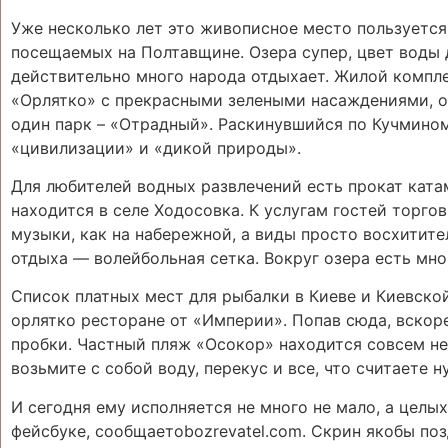
Уже несколько лет это живописное место пользуется
посещаемых на Полтавщине. Озера супер, цвет воды д
действительно много народа отдыхает. Жилой компл
«Орлятко» с прекрасными зелеными насаждениями, о
один парк – «Отрадный». Раскинувшийся по Кучмино
«цивилизации» и «дикой природы».
Для любителей водных развлечений есть прокат кат
находится в селе Ходосовка. К услугам гостей торго
музыки, как на набережной, а виды просто восхитите
отдыха ― волейбольная сетка. Вокруг озера есть мно
Список платных мест для рыбалки в Киеве и Киевской
орлятко ресторане от «Империи». Попав сюда, вскор
пробки. Частный пляж «Осокор» находится совсем нед
возьмите с собой воду, перекус и все, что считаете 
И сегодня ему исполняется не много не мало, а целы
фейсбуке, сообщаетobozrevatel.com. Скрин якобы по