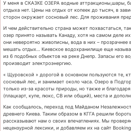
У меня в СКАЗКЕ ОЗЕРА водные аттракционы,шары, ба
отдыха нет. Цены на отдых от копеек до тысяч, в за
сторон окружает сосновый лес. Для проживания пре
И чем действительно страна может похвастаться, т
озер принято называть Канаду, хотя на самом деле и
они невероятно живописны, вода в них – прозрачнее 
мешать отдых… Киевское водохранилище еще называю
из 6 подобных объектов на реке Днепр. Запасы его 
производит электроэнергию.
« Щуровской » дорогой в основном пользуются те, к
сосновый лес, и занимает около часа. Озеро в Подг
только из-за красоты природы, но также и благодар
(плацкарт, купе, люкс, СВ или общий), места и дополн
Как сообщалось, переход под Майданом Незалежност
древнего Киева. Таким образом в КГГА решили бороть
рассказывают нам о своих впечатлениях. Мы проверя
нецензурной лексики, и добавляем их на сайт Booking