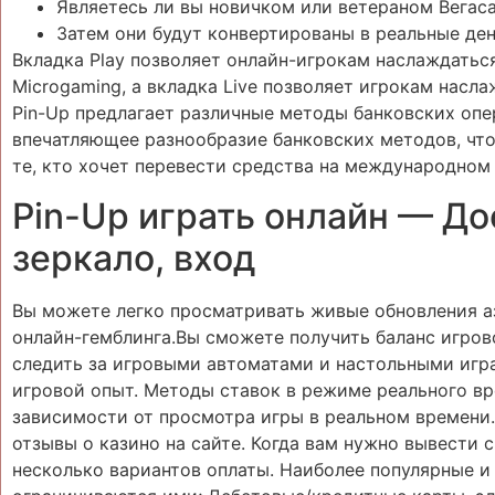
Являетесь ли вы новичком или ветераном Вегаса,
Затем они будут конвертированы в реальные день
Вкладка Play позволяет онлайн-игрокам наслаждать
Microgaming, а вкладка Live позволяет игрокам на
Pin-Up предлагает различные методы банковских опе
впечатляющее разнообразие банковских методов, что 
те, кто хочет перевести средства на международном 
Pin-Up играть онлайн — Д
зеркало, вход
Вы можете легко просматривать живые обновления аз
онлайн-гемблинга.Вы сможете получить баланс игров
следить за игровыми автоматами и настольными игр
игровой опыт. Методы ставок в режиме реального вр
зависимости от просмотра игры в реальном времени.
отзывы о казино на сайте. Когда вам нужно вывести с
несколько вариантов оплаты. Наиболее популярные и