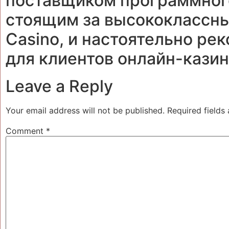
поставщиком программного
стоящим за высококлассным
Casino, и настоятельно ре
для клиентов онлайн-казин
Leave a Reply
Your email address will not be published.
Required fields
Comment
*