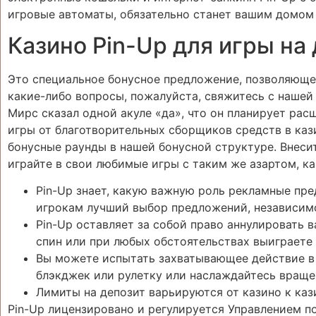
игровые автоматы, обязательно станет вашим домом 
Казино Pin-Up для игры на 
Это специальное бонусное предложение, позволяющее 
какие-либо вопросы, пожалуйста, свяжитесь с нашей 
Мирс сказал одной акуле «да», что он планирует рас
игры от благотворительных сборщиков средств в кази
бонусные раунды в нашей бонусной структуре. Внеси
играйте в свои любимые игры с таким же азартом, ка
Pin-Up знает, какую важную роль рекламные пр
игрокам лучший выбор предложений, независимо
Pin-Up оставляет за собой право аннулировать в
спин или при любых обстоятельствах выиграете 
Вы можете испытать захватывающее действие в P
блэкджек или рулетку или наслаждайтесь враще
Лимиты на депозит варьируются от казино к каз
Pin-Up лицензировано и регулируется Управлением п