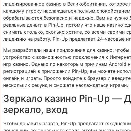
лицензированное казино в Великобритании, которое 
каждому игроку наслаждаться полным спокойствием, 
обрабатываются безопасно и надежно. Вам не нужно б
реальные деньги в Pin-Up, потому что наше казино сд
снимать столько, сколько хотите, со всеми своими 
лицензию на работу. Pin-Up предлагает 24-часовые 
Мы разработали наши приложения для казино, чтобы 
устройство с возможностью подключения к Интернет
игр казино. Однако по некоторым причинам Android н
регистрацией в приложении Pin-Up, вы можете исполь
онлайн и играть. Просто войдите в браузер и введит
нескольких секунд и сможете наслаждаться играми.
Зеркало казино Pin-Up — 
зеркало, вход
Чтобы добавить азарта, Pin-Up предлагает ежедневн
дошедшим до финального стола. Чтобы внести мгновен