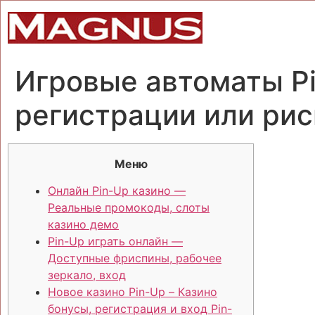
Игровые автоматы Pi
регистрации или рис
Меню
Онлайн Pin-Up казино —
Реальные промокоды, слоты
казино демо
Pin-Up играть онлайн —
Доступные фриспины, рабочее
зеркало, вход
Новое казино Pin-Up – Казино
бонусы, регистрация и вход Pin-