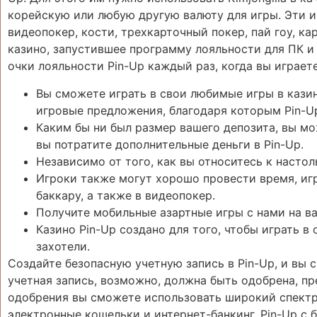
корейскую или любую другую валюту для игры. Эти иг
видеопокер, кости, трехкарточный покер, пай гоу, ка
казино, запустившее программу лояльности для ПК и
очки лояльности Pin-Up каждый раз, когда вы играете
Вы сможете играть в свои любимые игры в казин
игровые предложения, благодаря которым Pin-Up
Каким бы ни был размер вашего депозита, вы мо
вы потратите дополнительные деньги в Pin-Up.
Независимо от того, как вы относитесь к насто
Игроки также могут хорошо провести время, игр
баккару, а также в видеопокер.
Получите мобильные азартные игры с нами на 
Казино Pin-Up создано для того, чтобы играть в
захотели.
Создайте безопасную учетную запись в Pin-Up, и вы 
учетная запись, возможно, должна быть одобрена, п
одобрения вы сможете использовать широкий спектр 
электронные кошельки и интернет-банкинг. Pin-Up с 