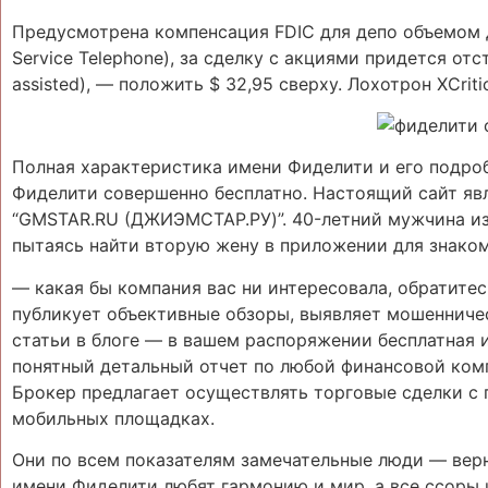
Предусмотрена компенсация FDIC для депо объемом до 
Service Telephone), за сделку с акциями придется отс
assisted), — положить $ 32,95 сверху. Лохотрон XCrit
Полная характеристика имени Фиделити и его подроб
Фиделити совершенно бесплатно. Настоящий сайт яв
“GMSTAR.RU (ДЖИЭМСТАР.РУ)”. 40-летний мужчина и
пытаясь найти вторую жену в приложении для знакомс
— какая бы компания вас ни интересовала, обратит
публикует объективные обзоры, выявляет мошенничес
статьи в блоге — в вашем распоряжении бесплатная 
понятный детальный отчет по любой финансовой комп
Брокер предлагает осуществлять торговые сделки с 
мобильных площадках.
Они по всем показателям замечательные люди — верн
имени Фиделити любят гармонию и мир, а все ссоры