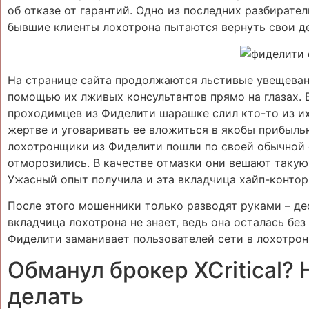
об отказе от гарантий. Одно из последних разбирате
бывшие клиенты лохотрона пытаются вернуть свои ден
На странице сайта продолжаются льстивые увещевани
помощью их лживых консультантов прямо на глазах.
проходимцев из Фиделити шарашке слил кто-то из их
жертве и уговаривать ее вложиться в якобы прибыльн
лохотронщики из Фиделити пошли по своей обычной с
отморозились. В качестве отмазки они вешают такую 
Ужасный опыт получила и эта вкладчица хайп-конторы 
После этого мошенники только разводят руками – дес
вкладчица лохотрона не знает, ведь она осталась б
Фиделити заманивает пользователей сети в лохотрон
Обманул брокер XCritical? 
делать