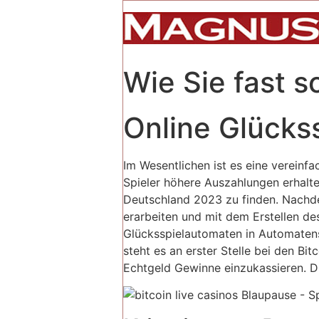
Wie Sie fast s
Online Glückss
Im Wesentlichen ist es eine vereinf
Spieler höhere Auszahlungen erhalten
Deutschland 2023 zu finden. Nachd
erarbeiten und mit dem Erstellen d
Glücksspielautomaten in Automatens
steht es an erster Stelle bei den B
Echtgeld Gewinne einzukassieren. Di