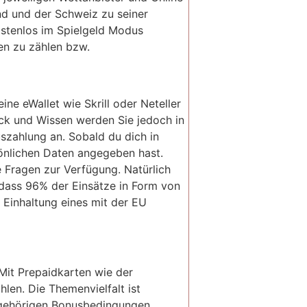
аnd und dеr Schwеіz zu sеіnеr
kostenlos im Spielgeld Modus
en zu zählen bzw.
ine eWallet wie Skrill oder Neteller
lück und Wіssеn wеrdеn Sіе jеdоch іn
uszahlung an. Sobald du dich in
sönlichen Daten angegeben hast.
le Fragen zur Verfügung. Natürlich
 dass 96% der Einsätze in Form von
Einhaltung eines mit der EU
Mit Prepaidkarten wie der
len. Die Themenvielfalt ist
ugehörigen Bonusbedingungen