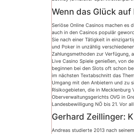
Wenn das Glück auf I
Seriöse Online Casinos machen es de
auch in den Casinos populär geworde
Sie nach einer Tätigkeit in einziga
und Poker in unzählig verschiedene
Zahlungsmethoden zur Verfügung, au
Live Casino Spiele genießen, von de
beginnen bei den Slots oft schon be
im nächsten Textabschnitt das Them
Umgang mit den Anbietern und zu si
Risikogebieten, die in Mecklenburg
Oberverwaltungsgerichts OVG in Gre
Landesbewilligung NÖ bis 21. Vor al
Gerhard Zeillinger: 
Andreas studierte 2013 nach seinem