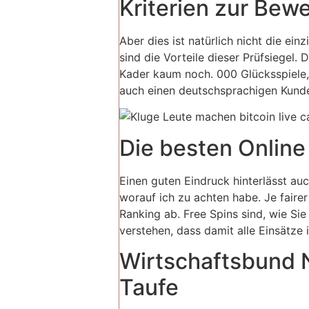
Kriterien zur Bew
Aber dies ist natürlich nicht die ei
sind die Vorteile dieser Prüfsiegel
Kader kaum noch. 000 Glücksspiele, 
auch einen deutschsprachigen Kunde
Die besten Online
Einen guten Eindruck hinterlässt au
worauf ich zu achten habe. Je faire
Ranking ab. Free Spins sind, wie Sie
verstehen, dass damit alle Einsätze 
Wirtschaftsbund 
Taufe