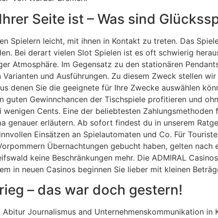
hrer Seite ist – Was sind Glückssp
n Spielern leicht, mit ihnen in Kontakt zu treten. Das Spie
n. Bei derart vielen Slot Spielen ist es oft schwierig hera
rtiger Atmosphäre. Im Gegensatz zu den stationären Pendants
n Varianten und Ausführungen. Zu diesem Zweck stellen wir
s denen Sie die geeignete für Ihre Zwecke auswählen könn
n guten Gewinnchancen der Tischspiele profitieren und ohne
i wenigen Cents. Eine der beliebtesten Zahlungsmethoden f
a genauer erläutern. Ab sofort findest du in unserem Ratge
nnvollen Einsätzen an Spielautomaten und Co. Für Touriste
 Vorpommern Übernachtungen gebucht haben, gelten nach e
ifswald keine Beschränkungen mehr. Die ADMIRAL Casinos 
lem in neuen Casinos beginnen Sie lieber mit kleinen Beträg
Krieg – das war doch gestern!
 Abitur Journalismus and Unternehmenskommunikation in Kö