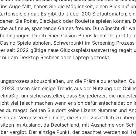
ins Auge fällt, haben Sie die Möglichkeit, einen Blick auf 
Kartenspielen dar. Es gibt dort über 200 Slotautomaten, ei
 denen Sie Poker, Blackjack oder Roulette spielen können.
che auf neue, spannende Games freuen. Du wünscht dir wah
dingungen. Durch einen Casino Bonus könnt ihr profitiere
ne Casino Spiele abholen. Schwerpunkt im Screening Prozess 
r seit 2022 gültige neue Glücksspielstaatsvertrag regelt un
hr nur am Desktop Rechner oder Laptop gezockt.
erungsprozess abzuschließen, um die Prämie zu erhalten. Qu
2023 lassen sich einige Trends aus der Nutzung der Online
lmäßig, um sicherzustellen, dass Sie jederzeit die neueste
nicht viel falsch machen wenn er sich dafür entscheidet onli
lches du magst. Sollten Sie dort keine Lizenz Nummer und A
asino an. Vergessen Sie nicht, die Spiele zusätzlich zu über
sitzen im Ausland, da Deutschland, mit Ausnahme von Schle
ber vergibt. Der einzige Punkt, der beachtet werden soll i