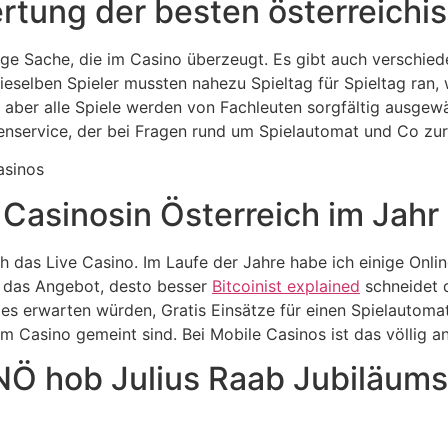
ertung der besten österreichi
nzige Sache, die im Casino überzeugt. Es gibt auch verschi
. Dieselben Spieler mussten nahezu Spieltag für Spieltag ra
aber alle Spiele werden von Fachleuten sorgfältig ausgewäh
nservice, der bei Fragen rund um Spielautomat und Co zur
 Casinosin Österreich im Jah
ch das Live Casino. Im Laufe der Jahre habe ich einige Onl
r das Angebot, desto besser
Bitcoinist explained
schneidet d
 es erwarten würden, Gratis Einsätze für einen Spielautomat
im Casino gemeint sind. Bei Mobile Casinos ist das völlig a
NÖ hob Julius Raab Jubiläums