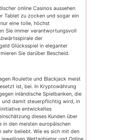
ndischer online Casinos aussehen
er Tablet zu zocken und sogar ein
nur eine tolle, höchst
en Sie immer verantwortungsvoll
Abwärtsspirale der
geld Glücksspiel in eleganter
rmieren Sie darüber Bescheid.
agen Roulette und Blackjack meist
etzt ist, bei. In Kryptowährung
ngegen inländische Spielbanken, die
 und damit steuerpflichtig wird, in
nitiative entwickeltes
teinschätzung dieses Kunden über
ie in den meisten europäischen
 sehr beliebt. Wie es sich mit den
 jeweiligen Wettanbieter und Online