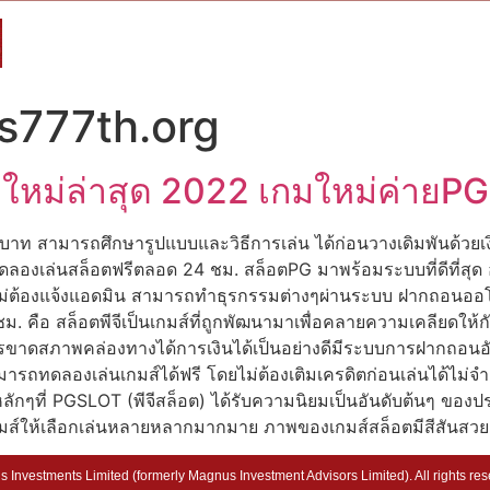
ts777th.org
 ใหม่ล่าสุด 2022 เกมใหม่ค่ายP
00 บาท สามารถศึกษารูปแบบและวิธีการเล่น ได้ก่อนวางเดิมพันด้วย
ดลองเล่นสล็อตฟรีตลอด 24 ชม. สล็อตPG มาพร้อมระบบที่ดีที่สุด
 ไม่ต้องแจ้งแอดมิน สามารถทำธุรกรรมต่างๆผ่านระบบ ฝากถอนออโต้
ม. คือ สล็อตพีจีเป็นเกมส์ที่ถูกพัฒนามาเพื่อคลายความเคลียดให้กั
รขาดสภาพคล่องทางได้การเงินได้เป็นอย่างดีมีระบบการฝากถอนอั
รถทดลองเล่นเกมส์ได้ฟรี โดยไม่ต้องเติมเครดิตก่อนเล่นได้ไม่จำ
หลักๆที่ PGSLOT (พีจีสล็อต) ได้รับความนิยมเป็นอันดับต้นๆ ของ
มีเกมส์ให้เลือกเล่นหลายหลากมากมาย ภาพของเกมส์สล็อตมีสีสันส
Investments Limited (formerly Magnus Investment Advisors Limited). All rights re