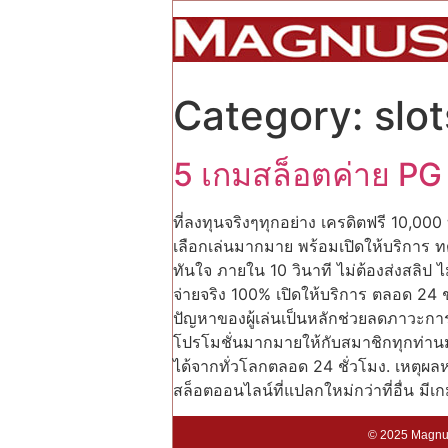
Category:
slo
5 เกมสล็อตค่าย PG
ที่ลงทุนจริงๆทุกอย่าง เครดิตฟรี 10,0
เลือกเล่นมากมาย พร้อมเปิดให้บริการ ท
ทันใจ ภายใน 10 วินาที ไม่ต้องส่งสลิป
จ่ายจริง 100% เปิดให้บริการ ตลอด 24 ช
ปัญหาของผู้เล่นเป็นหลักช่วยลดภาวะกา
โปรโมชั่นมากมายให้กับสมาชิกทุกท่านมา
ได้จากทั่วโลกตลอด 24 ชั่วโมง. เหตุผล
สล็อตออนไลน์ที่แปลกใหม่กว่าที่อื่น 
© 2025 Magnus 